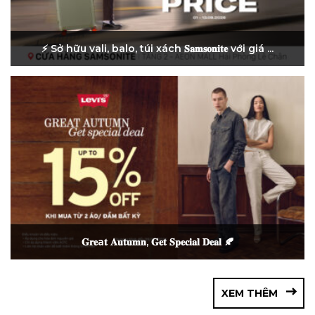
⚡ Sở hữu vali, balo, túi xách 𝐒𝐚𝐦𝐬𝐨𝐧𝐢𝐭𝐞 với giá ...
𝐆𝐫𝐞a𝐭 𝐀𝐮𝐭𝐮𝐦𝐧, 𝐆𝐞𝐭 𝐒𝐩𝐞𝐜𝐢𝐚𝐥 𝐃𝐞𝐚𝐥 🍂
XEM THÊM