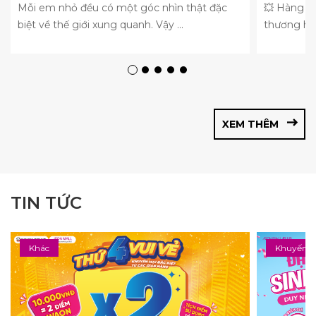
Mỗi em nhỏ đều có một góc nhìn thật đặc
💥 Hàng n
biệt về thế giới xung quanh. Vậy ...
thương hiệ
XEM THÊM
TIN TỨC
Khác
Khuyến m