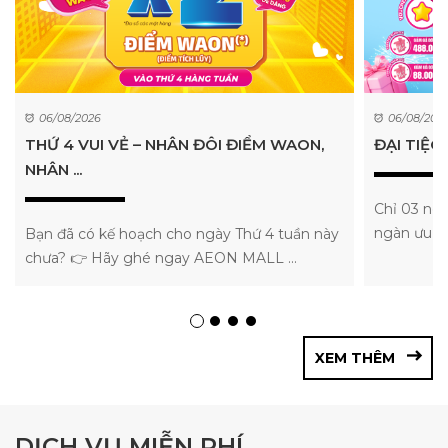
06/08/2026
06/08/202
THỨ 4 VUI VẺ – NHÂN ĐÔI ĐIỂM WAON,
ĐẠI TIỆC 
NHÂN ...
Chỉ 03 ngà
ngàn ưu đã
Bạn đã có kế hoạch cho ngày Thứ 4 tuần này
chưa? 👉 Hãy ghé ngay AEON MALL ...
XEM THÊM
DỊCH VỤ MIỄN PHÍ