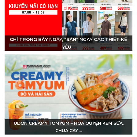
CHỈ TRONG BẢY NGÀY, “SĂN” NGAY CÁC THIẾT KẾ
YÊU ...
UDON CREAMY TOMYUM – HÒA QUYỆN KEM SỮA,
CHUA CAY ...