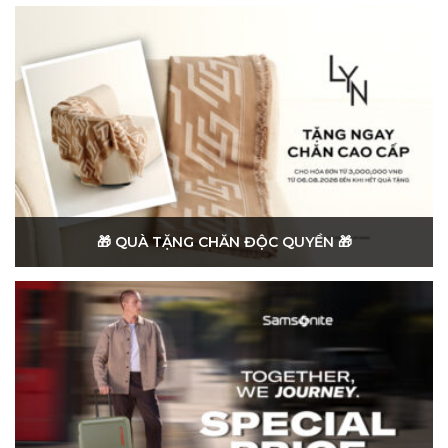
🎁 QUÀ TẶNG CHĂN ĐỘC QUYỀN 🎁