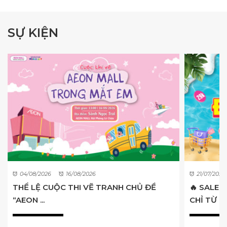
SỰ KIỆN
04/08/2026
16/08/2026
21/07/2026
THỂ LỆ CUỘC THI VẼ TRANH CHỦ ĐỀ
🔥 SALE 
“AEON ...
CHỈ TỪ ...