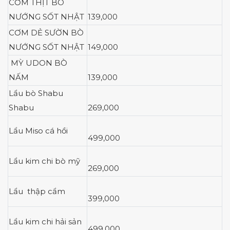
CƠM THỊT BÒ
NƯỚNG SỐT NHẬT
139,000
CƠM DẺ SƯỜN BÒ
NƯỚNG SỐT NHẬT
149,000
MỲ UDON BÒ
NẤM
139,000
Lẩu bò Shabu
Shabu
269,000
Lẩu Miso cá hồi
499,000
Lẩu kim chi bò mỹ
269,000
Lẩu thập cẩm
399,000
Lẩu kim chi hải sản
499,000