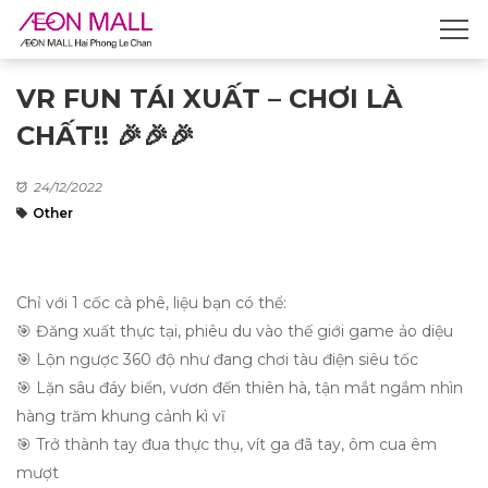
VR FUN TÁI XUẤT – CHƠI LÀ
CHẤT!! 🎉️🎉️🎉
24/12/2022
Other
Chỉ với 1 cốc cà phê, liệu bạn có thể:
️🎯 Đăng xuất thực tại, phiêu du vào thế giới game ảo diệu
️🎯 Lộn ngược 360 độ như đang chơi tàu điện siêu tốc
️🎯 Lặn sâu đáy biển, vươn đến thiên hà, tận mắt ngắm nhìn
hàng trăm khung cảnh kì vĩ
️🎯 Trở thành tay đua thực thụ, vít ga đã tay, ôm cua êm
mượt