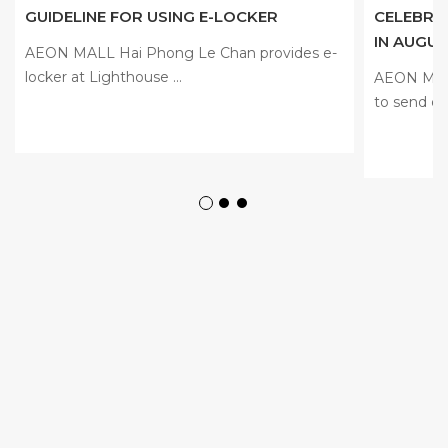
GUIDELINE FOR USING E-LOCKER
CELEBRA
IN AUGU
AEON MALL Hai Phong Le Chan provides e-
locker at Lighthouse ...
AEON MALL
to send ou