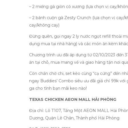
– 2 miếng gà giòn có xương (lựa chọn vị cay/khôn
– 2 bánh cuộn gà Zesty Crunch (lựa chọn vị cay/
cay/không cay)
Đừng quên, gọi ngay 2 ly nước ngọt refill thoải má
dụng mua tại nhà hàng) và các món ăn kèm khác 
Chương trình ưu đãi áp dụng từ 02/10/2023 đến 3
ăn tại chỗ, mua mang về và giao hàng tận nơi qu
Còn chần chờ chi, set kèo cùng “cạ cứng” đến n
ngay Buddies’ Combo siêu ưu đãi giá chỉ 99k với
ga cho tình bạn mãi keo nào!
TEXAS CHICKEN AEON MALL HẢI PHÒNG
Địa chỉ: Lô T107, Tầng Một AEON MALL Hải Ph
Dương, Quận Lê Chân, Thành phố Hải Phòng