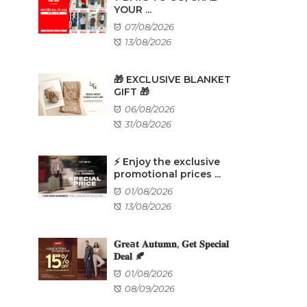
YOUR ...
07/08/2026
13/08/2026
🎁 EXCLUSIVE BLANKET
GIFT 🎁
06/08/2026
31/08/2026
⚡ Enjoy the exclusive
promotional prices ...
01/08/2026
13/08/2026
𝐆𝐫𝐞a𝐭 𝐀𝐮𝐭𝐮𝐦𝐧, 𝐆𝐞𝐭 𝐒𝐩𝐞𝐜𝐢𝐚𝐥
𝐃𝐞𝐚𝐥 🍂
01/08/2026
08/09/2026