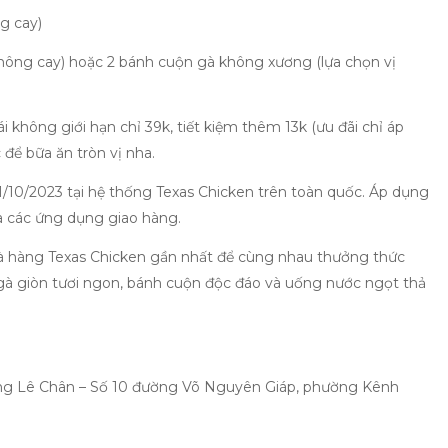
g cay)
không cay) hoặc 2 bánh cuộn gà không xương (lựa chọn vị
i không giới hạn chỉ 39k, tiết kiệm thêm 13k (ưu đãi chỉ áp
để bữa ăn tròn vị nha.
1/10/2023 tại hệ thống Texas Chicken trên toàn quốc. Áp dụng
a các ứng dụng giao hàng.
hà hàng Texas Chicken gần nhất để cùng nhau thưởng thức
 gà giòn tươi ngon, bánh cuộn độc đáo và uống nước ngọt thả
òng Lê Chân – Số 10 đường Võ Nguyên Giáp, phường Kênh