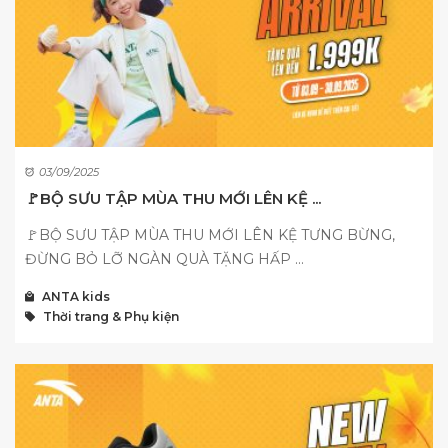
03/09/2025
🚩BỘ SƯU TẬP MÙA THU MỚI LÊN KỆ ...
🚩BỘ SƯU TẬP MÙA THU MỚI LÊN KỆ TƯNG BỪNG,
ĐỪNG BỎ LỠ NGÀN QUÀ TẶNG HẤP ...
ANTA kids
Thời trang & Phụ kiện