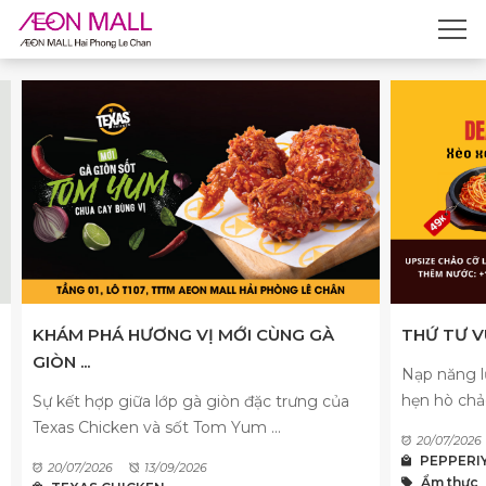
KHÁM PHÁ HƯƠNG VỊ MỚI CÙNG GÀ
THỨ TƯ VU
GIÒN ...
Nạp năng l
hẹn hò chả
Sự kết hợp giữa lớp gà giòn đặc trưng của
Texas Chicken và sốt Tom Yum ...
20/07/2026
PEPPERI
20/07/2026
13/09/2026
Ẩm thực