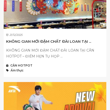
21/12/2025
KHÔNG GIAN MỚI ĐẬM CHẤT ĐÀI LOAN TẠI ...
KHÔNG GIAN MỚI ĐẬM CHẤT ĐÀI LOAN TẠI CÂN
HOTPOT – ĐIỂM HẸN TỤ HỌP ...
CÂN HOTPOT
Ẩm thực