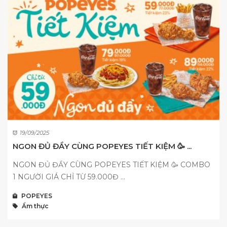
19/09/2025
NGON ĐỦ ĐẦY CÙNG POPEYES TIẾT KIỆM 🥳 ...
NGON ĐỦ ĐẦY CÙNG POPEYES TIẾT KIỆM 🥳 COMBO
1 NGƯỜI GIÁ CHỈ TỪ 59.000Đ ...
POPEYES
Ẩm thực