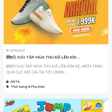
03/09/2025
🆙BỘ SƯU TẬP MÙA THU ĐÃ LÊN KÍN ...
🆙BỘ SƯU TẬP MÙA THU ĐÃ LÊN KÍN KỆ, ANTA TẶNG
QUÀ CỰC MÊ GIÁ TRỊ TỚI 1,999K ...
ANTA
Thời trang & Phụ kiện