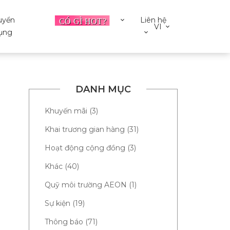
uyển
Liên hệ
VI
ụng
DANH MỤC
Khuyến mãi (3)
Khai trương gian hàng (31)
Hoạt động cộng đồng (3)
Khác (40)
Quỹ môi trường AEON (1)
Sự kiện (19)
Thông báo (71)