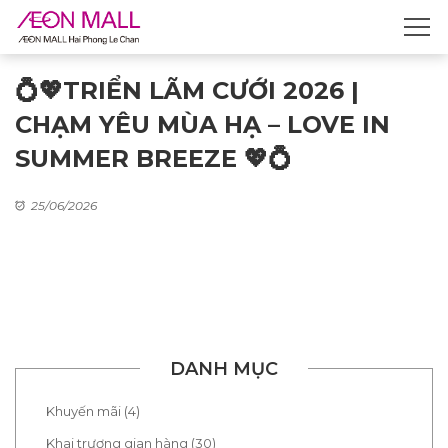
💍💖TRIỂN LÃM CƯỚI 2026 |
CHẠM YÊU MÙA HẠ – LOVE IN
SUMMER BREEZE 💖💍
25/06/2026
DANH MỤC
Khuyến mãi (4)
Khai trương gian hàng (30)