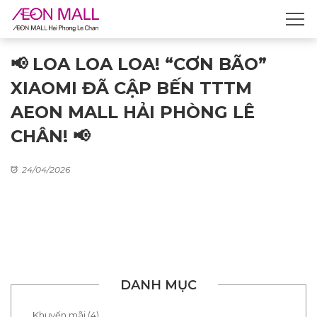
📢 LOA LOA LOA! “CƠN BÃO”
XIAOMI ĐÃ CẬP BẾN TTTM
AEON MALL HẢI PHÒNG LÊ
CHÂN! 📢
24/04/2026
DANH MỤC
Khuyến mãi (4)