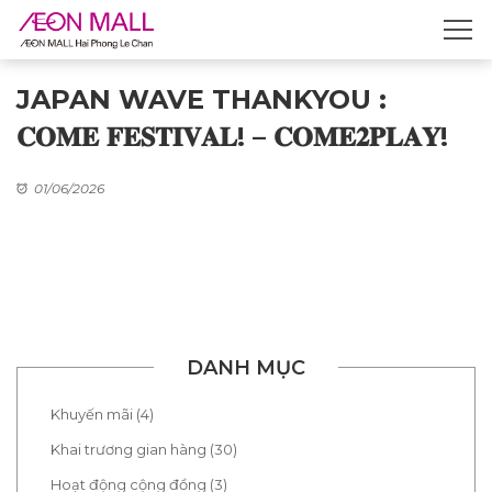
JAPAN WAVE THANKYOU :
𝐂𝐎𝐌𝐄 𝐅𝐄𝐒𝐓𝐈𝐕𝐀𝐋! – 𝐂𝐎𝐌𝐄𝟐𝐏𝐋𝐀𝐘!
01/06/2026
DANH MỤC
Khuyến mãi (4)
Khai trương gian hàng (30)
Hoạt động cộng đồng (3)