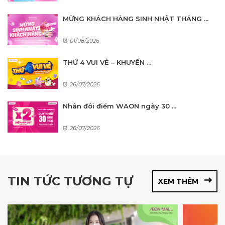
MỪNG KHÁCH HÀNG SINH NHẬT THÁNG ...
01/08/2026
THỨ 4 VUI VẺ – KHUYẾN ...
26/07/2026
Nhân đôi điểm WAON ngày 30 ...
26/07/2026
TIN TỨC TƯƠNG TỰ
XEM THÊM