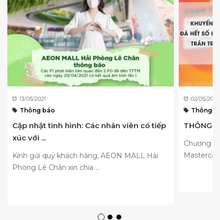
13/05/2021
02/05/2022
Thông báo
Thông b
Cập nhật tình hình: Các nhân viên có tiếp
THÔNG B
xúc với ...
Chương tr
Mastercard
Kính gửi quý khách hàng, AEON MALL Hải
Phòng Lê Chân xin chia ...