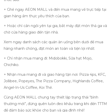
+ ⁠Ghé ngay AEON MALL và đến mua mang về trực tiếp tại
gian hàng ẩm thực yêu thích của bạn.
+ Hoặc chỉ cần ngồi yên tại gia, bắt máy đặt món thả ga và
chờ cửa hàng giao đến tận nhà.
Xem ngay danh sách các quán ăn uống bên dưới để mua
hàng nhanh chóng, đặt món an toàn và tiện lợi nhất:
⁠⁠+ Chỉ nhận mua mang đi: Midobokki, Sữa hạt Mojo,
Chichiko.
⁠⁠+ Nhận mua mang đi và giao hàng tận nơi: Pizza 4ps, KFC,
Jollibee, Popeyes, The Pizza Company, Highlands Coffee,
Angel-In-Us Coffee, Koi Thé.
Cùng AEON MALL chung tay thiết lập trạng thái “bình
thường mới”, đừng quên luôn đeo khẩu trang khi đến TTTM
để đảm bảo sức khỏe cho bạn và gia đình nhé!