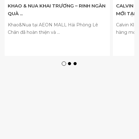
KHAO & NUA KHAI TRƯƠNG – RINH NGÀN
CALVIN 
QUÀ ...
MỚI TẠI A
Khao&Nua tại AEON MALL Hải Phòng Lê
Calvin Kle
Chân đã hoàn thiện và ...
hàng mới tạ