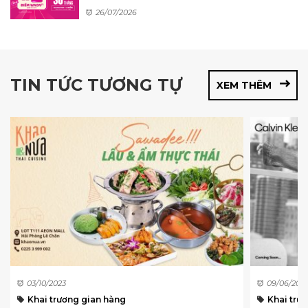
26/07/2026
TIN TỨC TƯƠNG TỰ
XEM THÊM
03/10/2023
09/06/202
Khai trương gian hàng
Khai trư