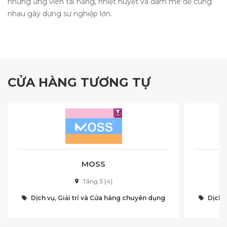
những ứng viên tài năng, nhiệt huyết và đam mê để cùng
nhau gây dựng sự nghiệp lớn.
CỬA HÀNG TƯƠNG TỰ
MOSS
Tầng 3 [4]
Dịch vụ, Giải trí và Cửa hàng chuyên dụng
Dịch v