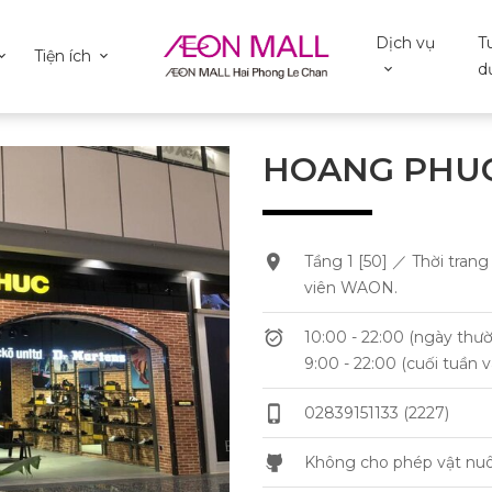
Dịch vụ
T
Tiện ích
d
HOANG PHU
Tầng 1 [50] ／ Thời tran
viên WAON.
10:00 - 22:00 (ngày thư
9:00 - 22:00 (cuối tuần v
02839151133 (2227)
Không cho phép vật nuô