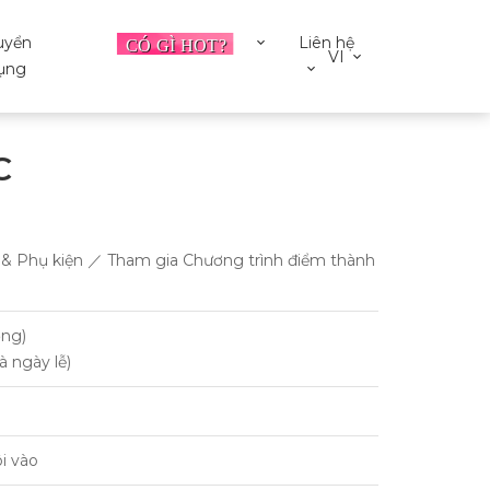
uyển
Liên hệ
VI
ụng
C
g & Phụ kiện ／ Tham gia Chương trình điểm thành
ờng)
à ngày lễ)
i vào