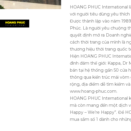
HOANG PHUC International là
với người tiêu dùng yêu thíc
Được thành lập vào năm 1989 
Phúc. Là người yêu chuộng th
quyết định mở ra Doanh nghiệ
cách thời trang của mình là 
thương hiệu thời trang quốc tế
Hiện HOANG PHUC Internation
đình đám thế giới: Kappa, Dr 
bán tại hệ thống gần 50 cửa 
thông qua kiến trúc mái vòm 
rộng, địa điểm dễ tìm kiếm v
www.hoang-phuc.com.
HOANG PHUC International khô
mà còn mang đến một dịch v
Happy – We’re Happy”. Để H
mua sắm số 1 dành cho những 