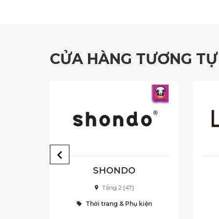
CỬA HÀNG TƯƠNG TỰ
T
SHONDO
Tầng 2 [47]
iện
Thời trang & Phụ kiện