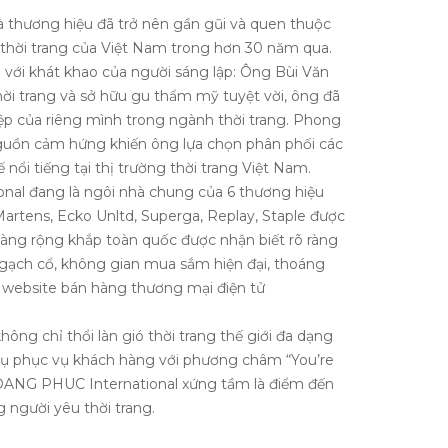
 thương hiệu đã trở nên gần gũi và quen thuộc
h thời trang của Việt Nam trong hơn 30 năm qua.
với khát khao của người sáng lập: Ông Bùi Văn
ời trang và sở hữu gu thẩm mỹ tuyệt vời, ông đã
p của riêng mình trong ngành thời trang. Phong
nguồn cảm hứng khiến ông lựa chọn phân phối các
 nổi tiếng tại thị trường thời trang Việt Nam.
al đang là ngôi nhà chung của 6 thương hiệu
Martens, Ecko Unltd, Superga, Replay, Staple được
hàng rộng khắp toàn quốc được nhận biết rõ ràng
gạch cổ, không gian mua sắm hiện đại, thoáng
à website bán hàng thương mại điện tử
ng chỉ thổi làn gió thời trang thế giới đa dạng
ụ phục vụ khách hàng với phương châm “You’re
OANG PHUC International xứng tầm là điểm đến
người yêu thời trang.