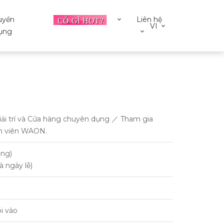
uyển
Liên hệ
VI
ụng
Giải trí và Cửa hàng chuyên dụng ／ Tham gia
nh viên WAON.
ờng)
à ngày lễ)
i vào