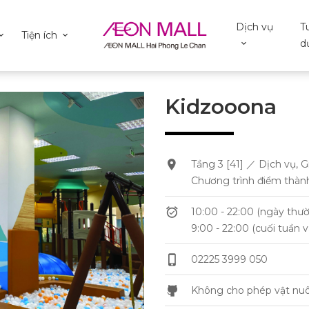
Dịch vụ
T
Tiện ích
d
Kidzooona
Tầng 3 [41] ／ Dịch vụ, 
Chương trình điểm thà
10:00 - 22:00 (ngày thư
9:00 - 22:00 (cuối tuần v
02225 3999 050
Không cho phép vật nuô