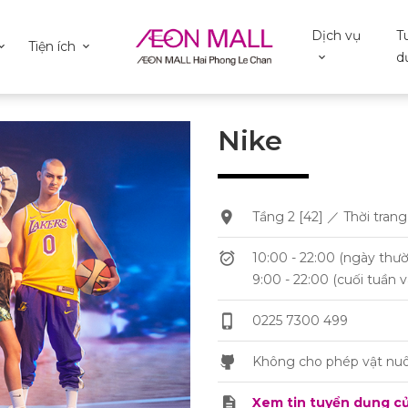
Dịch vụ
T
Tiện ích
d
Nike
Tầng 2 [42] ／ Thời tran
10:00 - 22:00 (ngày thư
9:00 - 22:00 (cuối tuần v
0225 7300 499
Không cho phép vật nuô
Xem tin tuyển dụng c