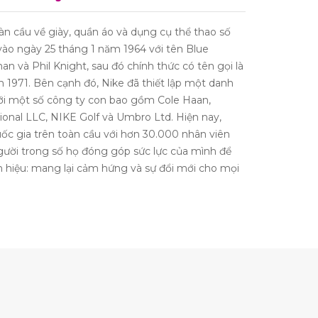
àn cầu về giày, quần áo và dụng cụ thể thao số
vào ngày 25 tháng 1 năm 1964 với tên Blue
an và Phil Knight, sau đó chính thức có tên gọi là
 1971. Bên cạnh đó, Nike đã thiết lập một danh
i một số công ty con bao gồm Cole Haan,
tional LLC, NIKE Golf và Umbro Ltd. Hiện nay,
ốc gia trên toàn cầu với hơn 30.000 nhân viên
người trong số họ đóng góp sức lực của mình để
 hiệu: mang lại cảm hứng và sự đổi mới cho mọi