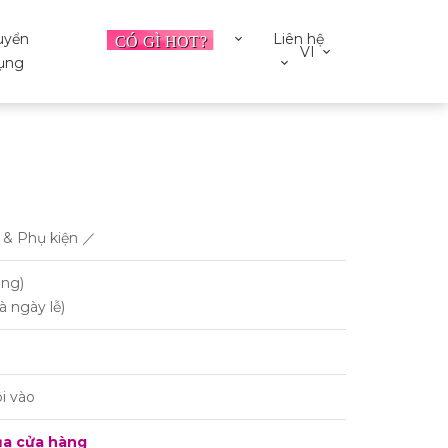
uyển
Liên hệ
VI
ụng
g & Phụ kiện ／
ờng)
à ngày lễ)
i vào
ủa cửa hàng