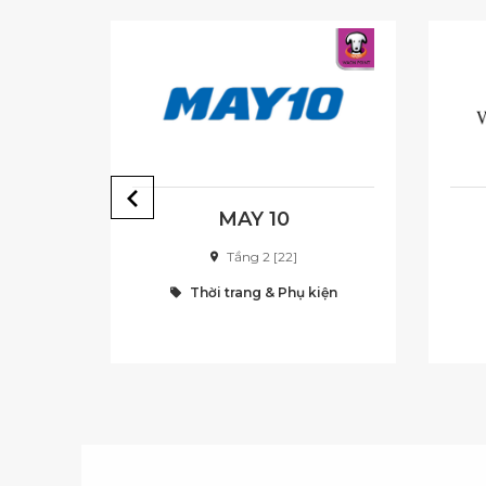
S
MAY 10
Tầng 2 [22]
iện
Thời trang & Phụ kiện