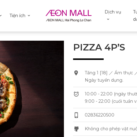
Dịch vụ
T
Tiện ích
d
PIZZA 4P’S
Tầng 1 [18] ／ Ẩm thực 
Ngày tuyển dụng.
10:00 - 22:00 (ngày thư
9:00 - 22:00 (cuối tuần v
02836220500
Không cho phép vật nuô