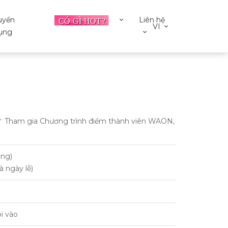
uyển
Liên hệ
VI
ụng
／ Tham gia Chương trình điểm thành viên WAON,
ờng)
à ngày lễ)
i vào