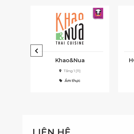
Khao&Nua
H
Tầng 1 [11]
Ẩm thực
LIÊN HỆ