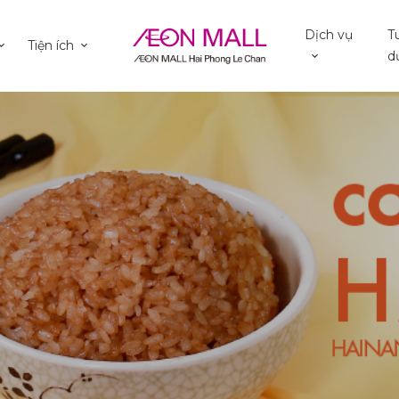
Dịch vụ
T
Tiện ích
d