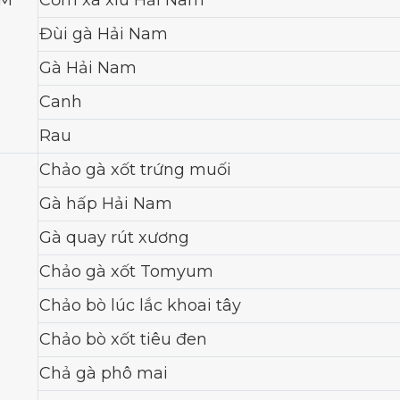
AM
Cơm xá xíu Hải Nam
Đùi gà Hải Nam
Gà Hải Nam
Canh
Rau
Chảo gà xốt trứng muối
Gà hấp Hải Nam
Gà quay rút xương
Chảo gà xốt Tomyum
Chảo bò lúc lắc khoai tây
Chảo bò xốt tiêu đen
Chả gà phô mai