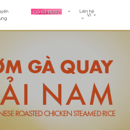
uyển
Liên hệ
VI
ụng