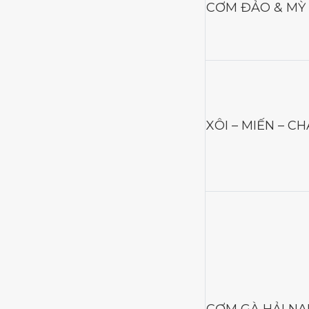
CƠM ĐẢO & MỲ
XÔI – MIẾN – C