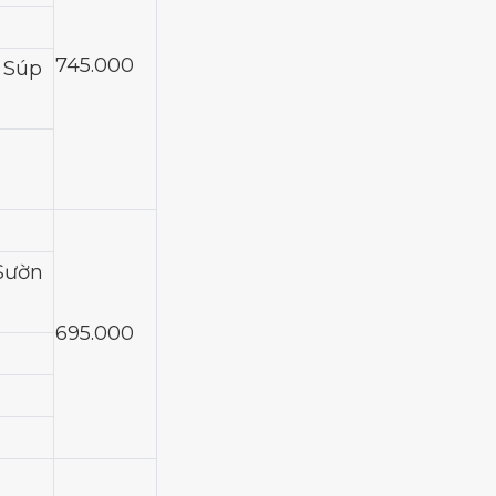
745.000
 Súp
 Sườn
695.000