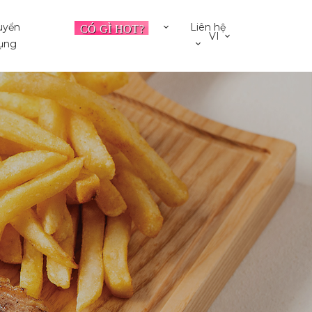
uyển
Liên hệ
VI
ụng