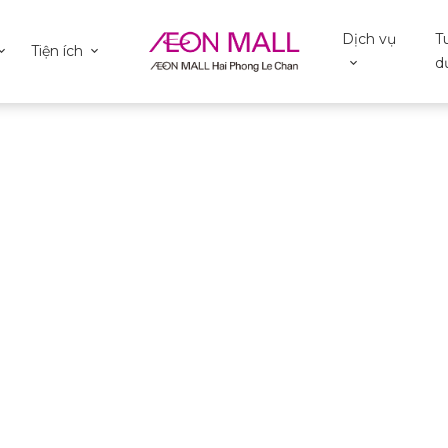
Dịch vụ
T
Tiện ích
d