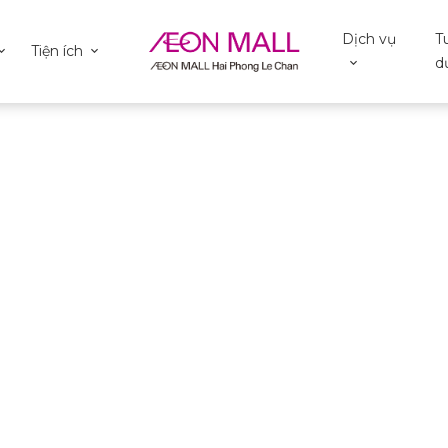
Dịch vụ
T
Tiện ích
d