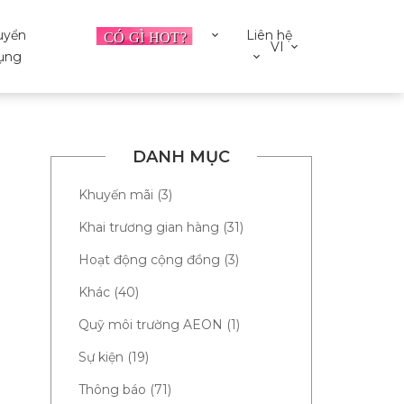
uyển
Liên hệ
VI
ụng
DANH MỤC
Khuyến mãi (3)
Khai trương gian hàng (31)
Hoạt động cộng đồng (3)
Khác (40)
Quỹ môi trường AEON (1)
Sự kiện (19)
Thông báo (71)