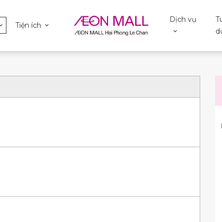
Dịch vụ
T
Tiện ích
d