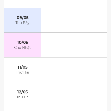
09/05
Thứ Bảy
10/05
Chủ Nhật
11/05
Thứ Hai
12/05
Thứ Ba