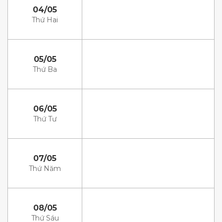
04/05
Thứ Hai
05/05
Thứ Ba
06/05
Thứ Tư
07/05
Thứ Năm
08/05
Thứ Sáu