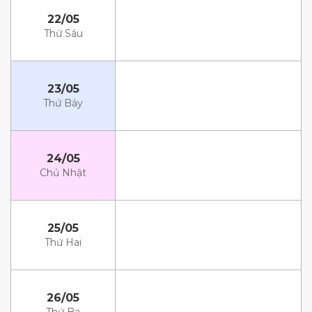
22/05
Thứ Sáu
23/05
Thứ Bảy
24/05
Chủ Nhật
25/05
Thứ Hai
26/05