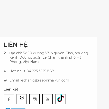
LIÊN HỆ
Địa chỉ: Số 10 đường Võ Nguyên Giáp, phường
Kênh Dương, quận Lê Chân, thành phố Hải
Phòng, Việt Nam
Hotline: + 84 225 3525 888
Email:
lechan.cs@aeonmall-vn.com
Liên kết