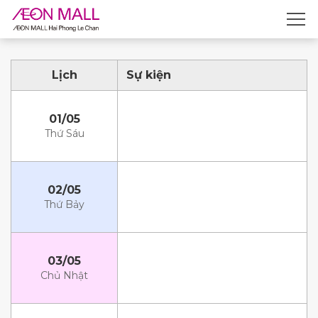
Lịch
Sự kiện
01/05
Thứ Sáu
02/05
Thứ Bảy
03/05
Chủ Nhật