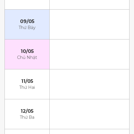
09/05
Thứ Bảy
10/05
Chủ Nhật
11/05
Thứ Hai
12/05
Thứ Ba