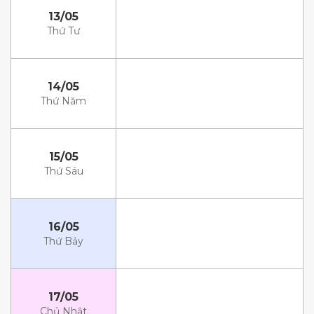
13/05
Thứ Tư
14/05
Thứ Năm
15/05
Thứ Sáu
16/05
Thứ Bảy
17/05
Chủ Nhật