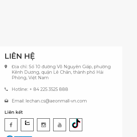
LIÊN HỆ
Địa chỉ: Số 10 đường Võ Nguyên Giáp, phường
Kênh Dương, quận Lê Chân, thành phố Hải
Phòng, Việt Nam
Hotline: + 84 225 3525 888
Email:
lechan.cs@aeonmall-vn.com
Liên kết