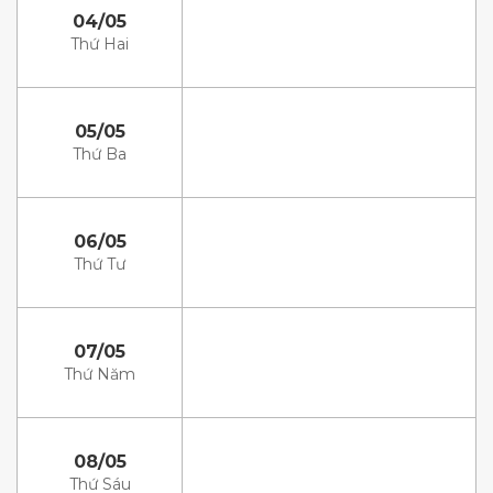
04/05
Thứ Hai
05/05
Thứ Ba
06/05
Thứ Tư
07/05
Thứ Năm
08/05
Thứ Sáu