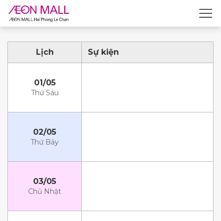
Lịch
Sự kiện
01/05
Thứ Sáu
02/05
Thứ Bảy
03/05
Chủ Nhật