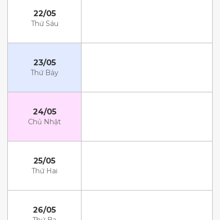
22/05
Thứ Sáu
23/05
Thứ Bảy
24/05
Chủ Nhật
25/05
Thứ Hai
26/05