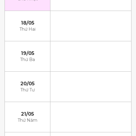
18/05
Thứ Hai
19/05
Thứ Ba
20/05
Thứ Tư
21/05
Thứ Năm