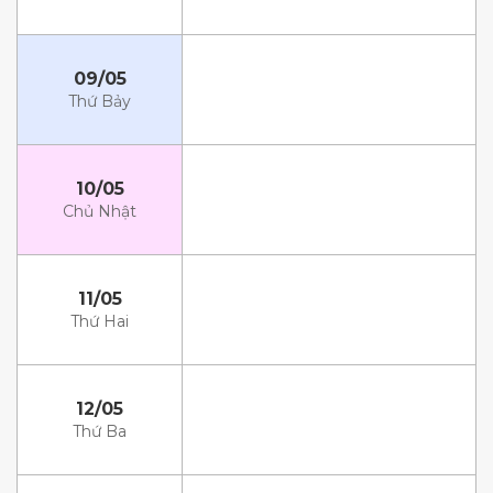
09/05
Thứ Bảy
10/05
Chủ Nhật
11/05
Thứ Hai
12/05
Thứ Ba