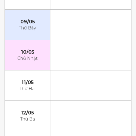
09/05
Thứ Bảy
10/05
Chủ Nhật
11/05
Thứ Hai
12/05
Thứ Ba