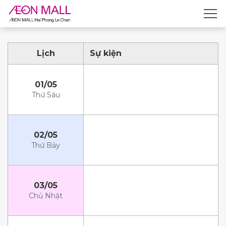
Lịch
Sự kiện
01/05
Thứ Sáu
02/05
Thứ Bảy
03/05
Chủ Nhật