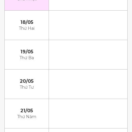
18/05
Thứ Hai
19/05
Thứ Ba
20/05
Thứ Tư
21/05
Thứ Năm