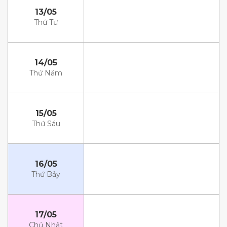
13/05
Thứ Tư
14/05
Thứ Năm
15/05
Thứ Sáu
16/05
Thứ Bảy
17/05
Chủ Nhật