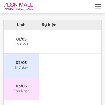
Lịch
Sự kiện
01/05
Thứ Sáu
02/05
Thứ Bảy
03/05
Chủ Nhật