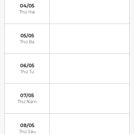
04/05
Thứ Hai
05/05
Thứ Ba
06/05
Thứ Tư
07/05
Thứ Năm
08/05
Thứ Sáu