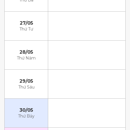
Thứ Ba
27/05
Thứ Tư
28/05
Thứ Năm
29/05
Thứ Sáu
30/05
Thứ Bảy