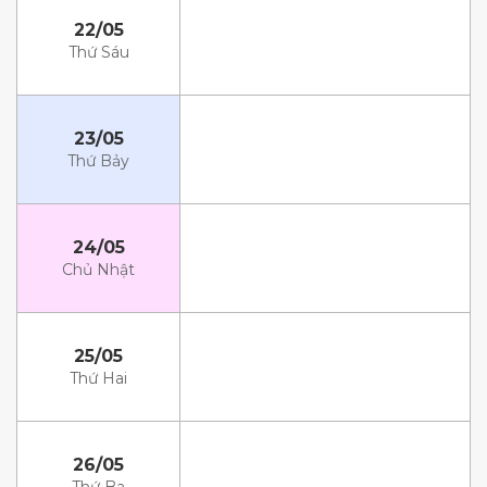
22/05
Thứ Sáu
23/05
Thứ Bảy
24/05
Chủ Nhật
25/05
Thứ Hai
26/05