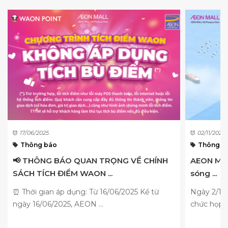
17/06/2025
02/11/2020
Thông báo
Thông b
📢 THÔNG BÁO QUAN TRỌNG VỀ CHÍNH
AEON MAL
SÁCH TÍCH ĐIỂM WAON ...
sóng ...
⏰ Thời gian áp dụng: Từ 16/06/2025 Kể từ
Ngày 2/11
ngày 16/06/2025, AEON ...
chức họp b