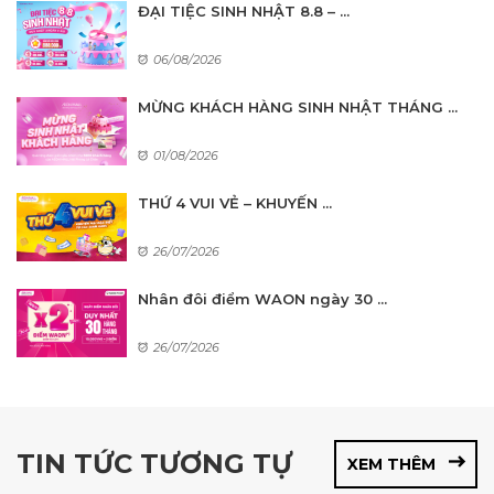
ĐẠI TIỆC SINH NHẬT 8.8 – ...
06/08/2026
MỪNG KHÁCH HÀNG SINH NHẬT THÁNG ...
01/08/2026
THỨ 4 VUI VẺ – KHUYẾN ...
26/07/2026
Nhân đôi điểm WAON ngày 30 ...
26/07/2026
TIN TỨC TƯƠNG TỰ
XEM THÊM