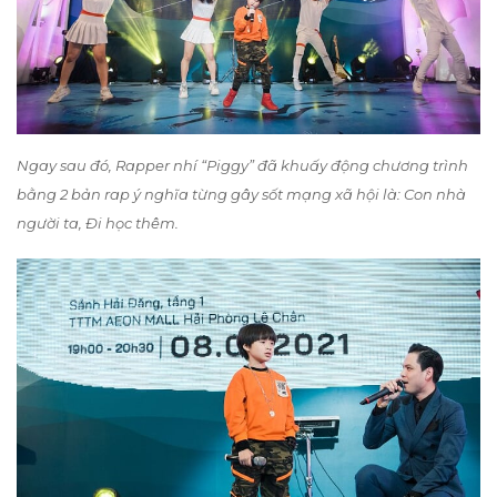
Ngay sau đó, Rapper nhí “Piggy” đã khuấy động chương trình
bằng 2 bản rap ý nghĩa từng gây sốt mạng xã hội là: Con nhà
người ta, Đi học thêm.