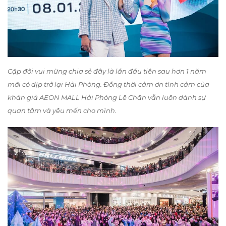
Cặp đôi vui mừng chia sẻ đây là lần đầu tiên sau hơn 1 năm
mới có dịp trở lại Hải Phòng. Đồng thời cảm ơn tình cảm của
khán giả AEON MALL Hải Phòng Lê Chân vẫn luôn dành sự
quan tâm và yêu mến cho mình.