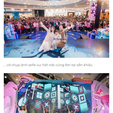
… và chụp ảnh sefie vui hết nấc cùng fan tại sân khấu.