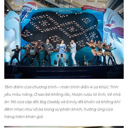
Tâm điểm của chương trình – màn trình diễn 4 ca khúc: Tình
yêu màu nắng, Ơ sao bé không lắc, Mượn rượu tỏ tình, Về nhà
ăn Tết của cặp đôi Big Daddy và Emily đã khiến cả không khí
đêm nhạc như vỡ òa trong sự phấn khích, hưởng ứng của
hàng trăm khán giả