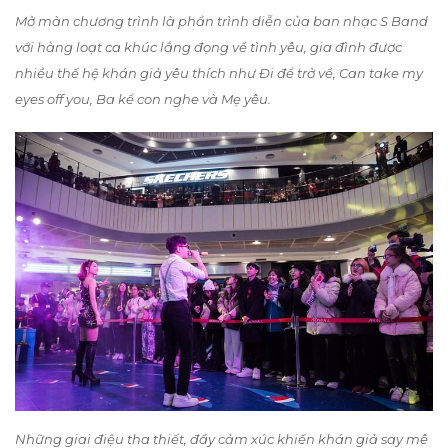
Mở màn chương trình là phần trình diễn của ban nhạc S Band
với hàng loạt ca khúc lắng đọng về tình yêu, gia đình được
nhiều thế hệ khán giả yêu thích như Đi để trở về, Can take my
eyes off you, Ba kể con nghe và Mẹ yêu.
Những giai điệu tha thiết, đầy cảm xúc khiến khán giả say mê