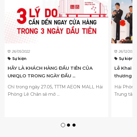
26/05/2022
26/12/2020
Sự kiện
Sự kiện
HÃY LÀ KHÁCH HÀNG ĐẦU TIÊN CỦA
Lễ Khai t
UNIQLO TRONG NGÀY ĐẦU ...
thương mạ
Chỉ trong ngày 27.05, TTTM AEON MALL Hải
Hải Phòng
Phòng Lê Chân sẽ mở ...
Trung tâm 