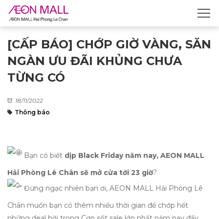
[CẤP BÁO] CHỚP GIỜ VÀNG, SĂN
NGÀN ƯU ĐÃI KHỦNG CHƯA
TỪNG CÓ
18/11/2022
Thông báo
Bạn có biết
dịp Black Friday năm nay, AEON MALL
Hải Phòng Lê Chân sẽ mở cửa tới 23 giờ
? ​
Đừng ngạc nhiên bạn ơi, AEON MALL Hải Phòng Lê
Chân muốn bạn có thêm nhiều thời gian để chớp hết
những deal hời trong Cơn sốt sale lớn nhất năm nay đấy.