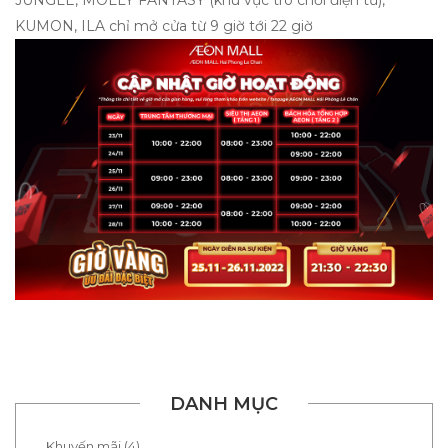
JUNGLE, MOLLY FANTASY (khu vực trò chơi điện tử),
KUMON, ILA chỉ mở cửa từ 9 giờ tới 22 giờ
DANH MỤC
Khuyến mãi (4)