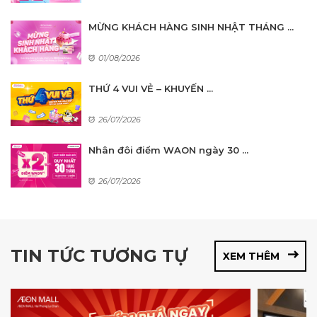
MỪNG KHÁCH HÀNG SINH NHẬT THÁNG ...
01/08/2026
THỨ 4 VUI VẺ – KHUYẾN ...
26/07/2026
Nhân đôi điểm WAON ngày 30 ...
26/07/2026
TIN TỨC TƯƠNG TỰ
XEM THÊM