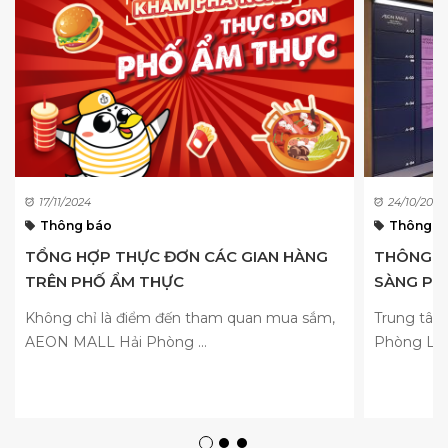
17/11/2024
24/10/2021
Thông báo
Thông b
TỔNG HỢP THỰC ĐƠN CÁC GIAN HÀNG
THÔNG BÁ
TRÊN PHỐ ẨM THỰC
SÀNG PHỤ
Không chỉ là điểm đến tham quan mua sắm,
Trung tâ
AEON MALL Hải Phòng ...
Phòng Lê C