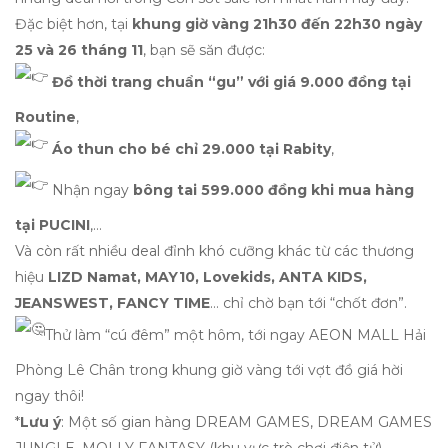
Đặc biệt hơn, tại
khung giờ vàng 21h30 đến 22h30 ngày
25 và 26 tháng 11
, bạn sẽ săn được: ​
Đồ thời trang chuẩn “gu” với giá 9.000 đồng tại
Routine
, ​
Áo thun cho bé chỉ 29.000 tại Rabity
,
Nhận ngay
bông tai 599.000 đồng khi mua hàng
tại PUCINI
,… ​
Và còn rất nhiều deal đỉnh khó cưỡng khác từ các thương
hiệu
LIZD Namat, MAY10, Lovekids, ANTA KIDS,
JEANSWEST, FANCY TIME
… chỉ chờ bạn tới “chốt đơn”. ​
Thử làm “cú đêm” một hôm, tới ngay AEON MALL Hải
Phòng Lê Chân trong khung giờ vàng tới vợt đồ giá hời
ngay thôi! ​
*
Lưu
ý
: Một số gian hàng DREAM GAMES, DREAM GAMES