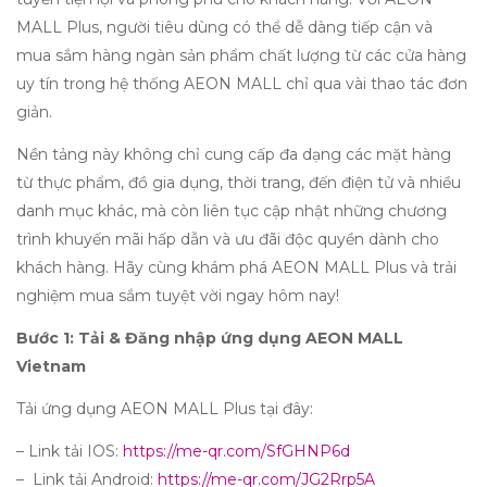
MALL Plus, người tiêu dùng có thể dễ dàng tiếp cận và
mua sắm hàng ngàn sản phẩm chất lượng từ các cửa hàng
uy tín trong hệ thống AEON MALL chỉ qua vài thao tác đơn
giản.
Nền tảng này không chỉ cung cấp đa dạng các mặt hàng
từ thực phẩm, đồ gia dụng, thời trang, đến điện tử và nhiều
danh mục khác, mà còn liên tục cập nhật những chương
trình khuyến mãi hấp dẫn và ưu đãi độc quyền dành cho
khách hàng. Hãy cùng khám phá AEON MALL Plus và trải
nghiệm mua sắm tuyệt vời ngay hôm nay!
Bước 1: Tải & Đăng nhập ứng dụng AEON MALL
Vietnam
Tải ứng dụng AEON MALL Plus tại đây:
– Link tải IOS:
https://me-qr.com/SfGHNP6d
– Link tải Android:
https://me-qr.com/JG2Rrp5A