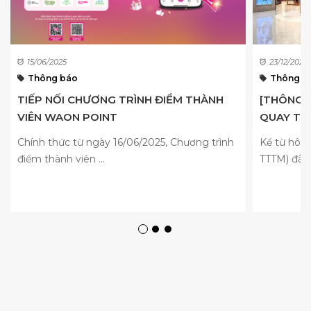
15/06/2025
23/12/2022
Thông báo
Thông b
TIẾP NỐI CHƯƠNG TRÌNH ĐIỂM THÀNH
[THÔNG 
VIÊN WAON POINT
QUAY TRỞ 
Chính thức từ ngày 16/06/2025, Chương trình
Kể từ hôm 
điểm thành viên ...
TTTM) đã c