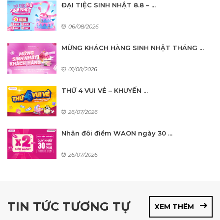
ĐẠI TIỆC SINH NHẬT 8.8 – ...
06/08/2026
MỪNG KHÁCH HÀNG SINH NHẬT THÁNG ...
01/08/2026
THỨ 4 VUI VẺ – KHUYẾN ...
26/07/2026
Nhân đôi điểm WAON ngày 30 ...
26/07/2026
TIN TỨC TƯƠNG TỰ
XEM THÊM