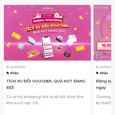
04/01/2022
23/09/2022
Khác
Khác
TÍCH XU ĐỔI VOUCHER, QUÀ HOT ĐANG
Đăng ký t
ĐỢI
ngay
Có vẻ hội shopping nhà ta đã tích được kha
Chương tr
khá xu rồi này. Đã ...
ký thành vi