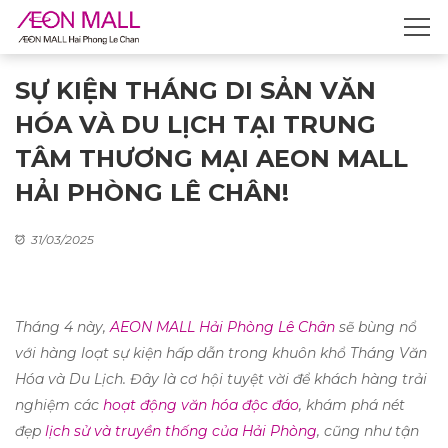
SỰ KIỆN THÁNG DI SẢN VĂN
HÓA VÀ DU LỊCH TẠI TRUNG
TÂM THƯƠNG MẠI AEON MALL
HẢI PHÒNG LÊ CHÂN!
31/03/2025
Tháng 4 này,
AEON MALL Hải Phòng Lê Chân
sẽ bùng nổ
với hàng loạt sự kiện hấp dẫn trong khuôn khổ Tháng Văn
Hóa và Du Lịch. Đây là cơ hội tuyệt vời để khách hàng trải
nghiệm các
hoạt động văn hóa độc đáo
, khám phá nét
đẹp
lịch sử và truyền thống của Hải Phòng
, cũng như tận