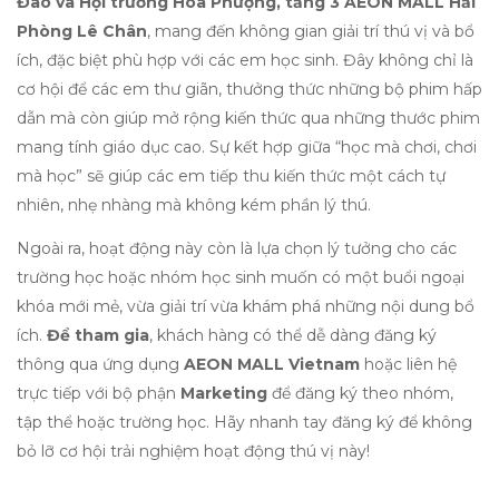
Đào và Hội trường Hoa Phượng, tầng 3 AEON MALL Hải
Phòng Lê Chân
, mang đến không gian giải trí thú vị và bổ
ích, đặc biệt phù hợp với các em học sinh. Đây không chỉ là
cơ hội để các em thư giãn, thưởng thức những bộ phim hấp
dẫn mà còn giúp mở rộng kiến thức qua những thước phim
mang tính giáo dục cao. Sự kết hợp giữa “học mà chơi, chơi
mà học” sẽ giúp các em tiếp thu kiến thức một cách tự
nhiên, nhẹ nhàng mà không kém phần lý thú.
Ngoài ra, hoạt động này còn là lựa chọn lý tưởng cho các
trường học hoặc nhóm học sinh muốn có một buổi ngoại
khóa mới mẻ, vừa giải trí vừa khám phá những nội dung bổ
ích.
Để tham gia
, khách hàng có thể dễ dàng đăng ký
thông qua ứng dụng
AEON MALL Vietnam
hoặc liên hệ
trực tiếp với bộ phận
Marketing
để đăng ký theo nhóm,
tập thể hoặc trường học. Hãy nhanh tay đăng ký để không
bỏ lỡ cơ hội trải nghiệm hoạt động thú vị này!