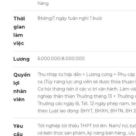
hàng
8tiếng/1 ngày tuần nghỉ 1 buổi
Thời
gian
làm
việc
6.000.000-8.000.000
Lương
Thu nhập từ hấp dẫn = Lương cứng + Phụ cấp
Quyền
ca (Tùy năng lực ứng viên sẽ được thỏa thuận
lợi
Cơ hội thăng tiến ở các vị trí vận hành. Làm 
nhân
nghiệp thân thiện Thưởng tháng 13 + Thưởng 
viên
Thưởng các ngày lễ, Tết. 12 ngày phép năm, t
theo Luật lao động: BHYT, BHXH, BHTN, BH 
Tốt nghiệp tối thiểu THPT trở lên. Nam/ nữ, tu
Yêu
về kiến thức sản phẩm, kỹ năng bán hàng…Ưu 
cầu