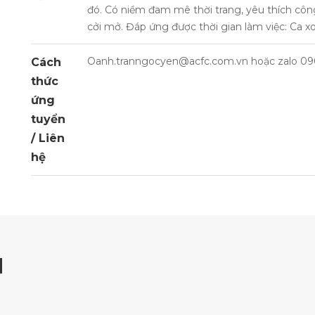
đó. Có niềm đam mê thời trang, yêu thích công
cởi mở. Đáp ứng được thời gian làm việc: Ca xo
Oanh.tranngocyen@acfc.com.vn
hoặc zalo 0
Cách
thức
ứng
tuyển
/ Liên
hệ
N