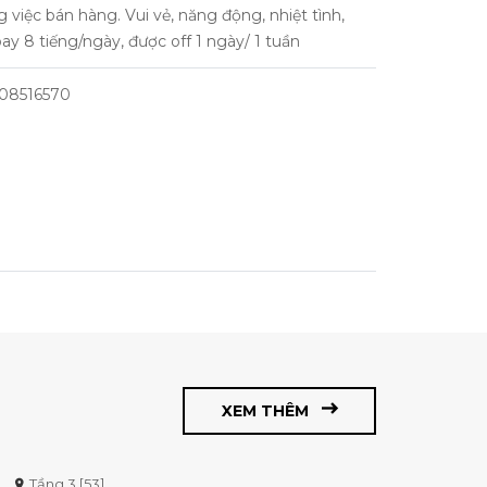
 việc bán hàng. Vui vẻ, năng động, nhiệt tình,
ay 8 tiếng/ngày, được off 1 ngày/ 1 tuần
908516570
XEM THÊM
Tầng 3 [53]