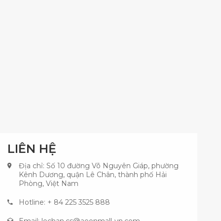
LIÊN HỆ
Địa chỉ: Số 10 đường Võ Nguyên Giáp, phường
Kênh Dương, quận Lê Chân, thành phố Hải
Phòng, Việt Nam
Hotline: + 84 225 3525 888
Email:
lechan.cs@aeonmall-vn.com