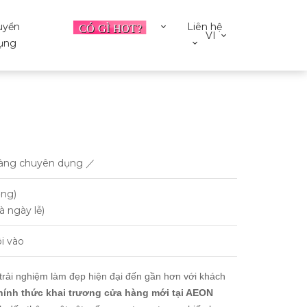
uyển
Liên hệ
VI
ụng
a hàng chuyên dụng ／
ờng)
à ngày lễ)
i vào
trải nghiệm làm đẹp hiện đại đến gần hơn với khách
hính thức khai trương cửa hàng mới tại AEON