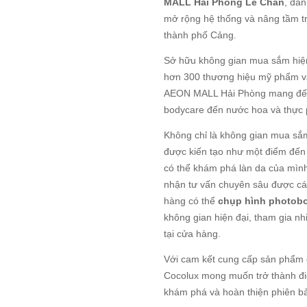
MALL Hải Phòng Lê Chân
, đá
mở rộng hệ thống và nâng tầm t
thành phố Cảng.
Sở hữu không gian mua sắm hiện
hơn 300 thương hiệu mỹ phẩm và
AEON MALL Hải Phòng mang đến đ
bodycare đến nước hoa và thực
Không chỉ là không gian mua s
được kiến tạo như một điểm đến 
có thể khám phá làn da của mình
nhận tư vấn chuyên sâu được cá 
hàng có thể
chụp hình photob
không gian hiện đại, tham gia nh
tại cửa hàng.
Với cam kết cung cấp sản phẩm c
Cocolux mong muốn trở thành điể
khám phá và hoàn thiện phiên b