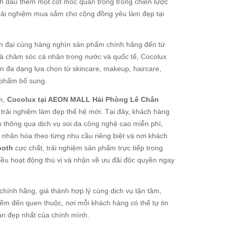
nh dấu thêm một cột mốc quan trọng trong chiến lược
rải nghiệm mua sắm cho cộng đồng yêu làm đẹp tại
 đại cùng hàng nghìn sản phẩm chính hãng đến từ
 chăm sóc cá nhân trong nước và quốc tế, Cocolux
a dạng lựa chọn từ skincare, makeup, haircare,
 phẩm bổ sung.
ắm,
Cocolux tại AEON MALL Hải Phòng Lê Chân
trải nghiệm làm đẹp thế hệ mới. Tại đây, khách hàng
 thông qua dịch vụ soi da công nghệ cao miễn phí,
nhân hóa theo từng nhu cầu riêng biệt và nơi khách
ooth
cực chất, trải nghiệm sản phẩm trực tiếp trong
iều hoạt động thú vị và nhận về ưu đãi độc quyền ngay
hính hãng, giá thành hợp lý cùng dịch vụ tận tâm,
m đến quen thuộc, nơi mỗi khách hàng có thể tự tin
ản đẹp nhất của chính mình.