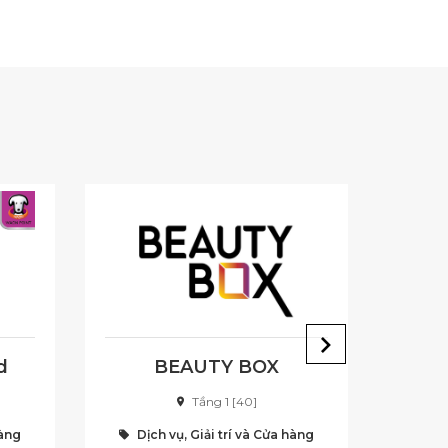
d
BEAUTY BOX
Tầng 1 [40]
hàng
Dịch vụ, Giải trí và Cửa hàng
Dịc