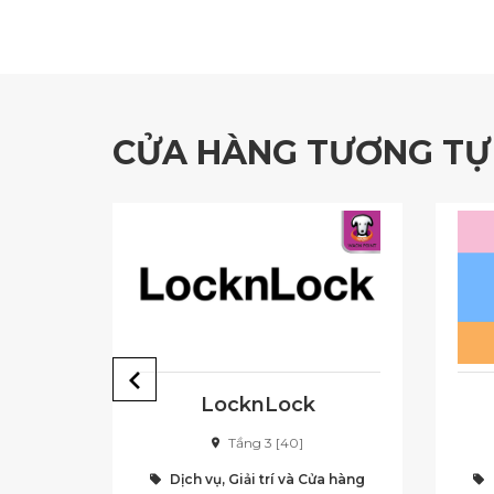
CỬA HÀNG TƯƠNG TỰ
LocknLock
Tầng 3 [40]
ửa hàng
Dịch vụ, Giải trí và Cửa hàng