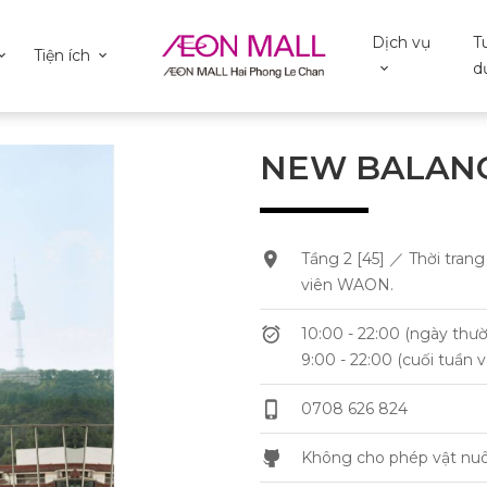
Dịch vụ
T
Tiện ích
d
NEW BALAN
Tầng 2 [45] ／ Thời tran
viên WAON.
10:00 - 22:00 (ngày thư
9:00 - 22:00 (cuối tuần v
0708 626 824
Không cho phép vật nuô