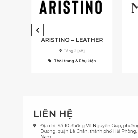
ARISTINO – LEATHER
Tầng 2 [48]
iện
Thời trang & Phụ kiện
LIÊN HỆ
Địa chỉ: Số 10 đường Võ Nguyên Giáp, phườ
Dương, quận Lê Chân, thành phố Hải Phòng, 
Nam