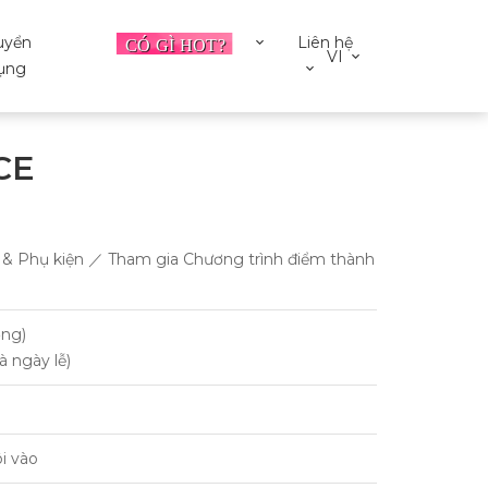
uyển
Liên hệ
VI
ụng
CE
g & Phụ kiện ／ Tham gia Chương trình điểm thành
ờng)
à ngày lễ)
i vào