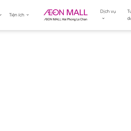
Dịch vụ
T
Tiện ích
d