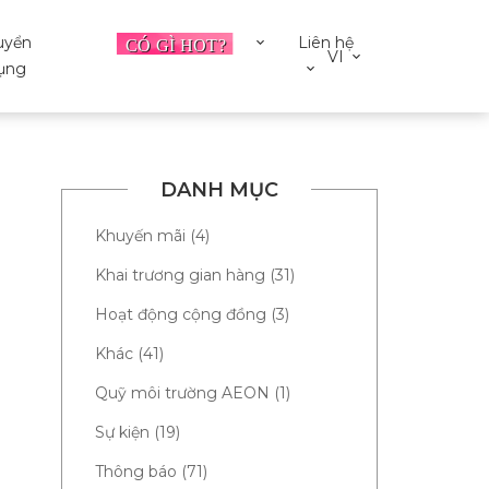
uyển
Liên hệ
VI
ụng
DANH MỤC
Khuyến mãi (4)
Khai trương gian hàng (31)
Hoạt động cộng đồng (3)
Khác (41)
Quỹ môi trường AEON (1)
Sự kiện (19)
Thông báo (71)