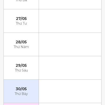
Thứ Ba
27/05
Thứ Tư
28/05
Thứ Năm
29/05
Thứ Sáu
30/05
Thứ Bảy