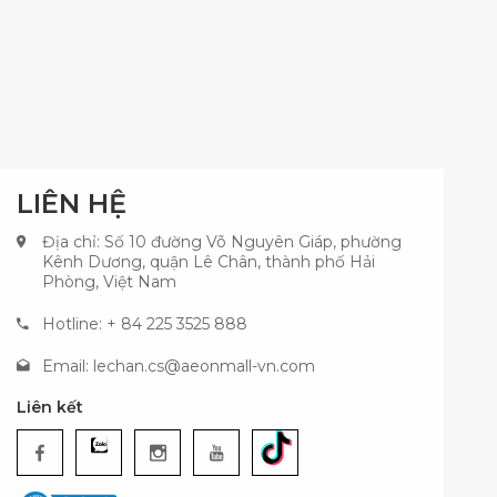
LIÊN HỆ
Địa chỉ: Số 10 đường Võ Nguyên Giáp, phường
Kênh Dương, quận Lê Chân, thành phố Hải
Phòng, Việt Nam
Hotline: + 84 225 3525 888
Email:
lechan.cs@aeonmall-vn.com
Liên kết