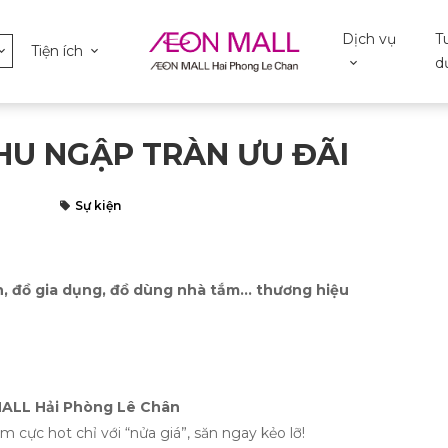
Dịch vụ
T
Tiện ích
d
HU NGẬP TRÀN ƯU ĐÃI
Sự kiện
n, đồ gia dụng, đồ dùng nhà tắm… thương hiệu
MALL Hải Phòng Lê Chân
 cực hot chỉ với “nửa giá”, săn ngay kẻo lỡ!