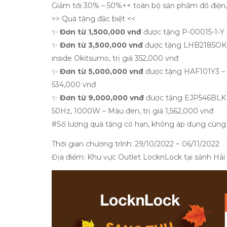
Giảm tới 30% – 50%++ toàn bộ sản phẩm đồ điện
>> Quà tặng đặc biệt <<
✨
Đơn từ 1,500,000 vnđ
được tặng P-00015-1-Y 
✨
Đơn từ 3,500,000 vnđ
được tặng LHB2185OK-
inside Okitsumo, trị giá 352,000 vnđ
✨
Đơn từ 5,000,000 vnđ
được tặng HAF101Y3 – 
534,000 vnđ
✨
Đơn từ 9,000,000 vnđ
được tặng EJP546BLK –
50Hz, 1000W – Màu đen, trị giá 1,562,000 vnđ
#Số lượng quà tặng có hạn, không áp dụng cùng 
Thời gian chương trình: 29/10/2022 ~ 06/11/2022
Địa điểm: Khu vực Outlet LocknLock tại sảnh H