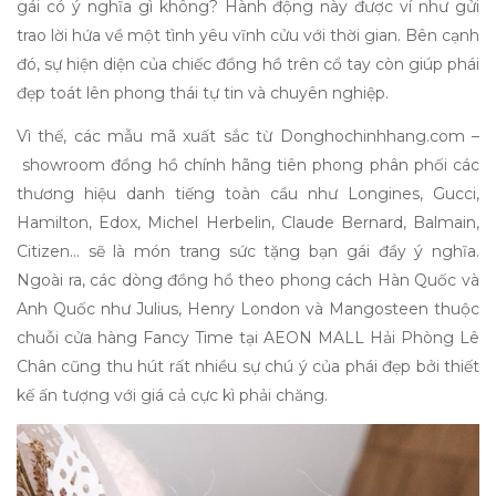
gái có ý nghĩa gì
không? Hành động này được ví như gửi
trao lời hứa về một tình yêu vĩnh cửu với thời gian. Bên cạnh
đó, sự hiện diện của chiếc đồng hồ trên cổ tay còn giúp phái
đẹp toát lên phong thái tự tin và chuyên nghiệp.
Vì thế, các mẫu mã xuất sắc từ Donghochinhhang.com
–
showroom đồng hồ chính hãng tiên phong phân phối các
thương hiệu danh tiếng toàn cầu như Longines, Gucci,
Hamilton, Edox, Michel Herbelin, Claude Bernard, Balmain,
Citizen… sẽ là món
trang sức tặng bạn gái
đầy ý nghĩa.
Ngoài ra, các dòng đồng hồ theo phong cách Hàn Quốc và
Anh Quốc như Julius, Henry London và Mangosteen thuộc
chuỗi cửa hàng Fancy Time tại AEON MALL Hải Phòng Lê
Chân cũng thu hút rất nhiều sự chú ý của phái đẹp bởi thiết
kế ấn tượng với giá cả cực kì phải chăng.