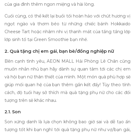
của gia đình thêm ngon miệng và hài lòng.
Cuối cùng, có thể kết lại buổi tối hoàn hảo với chút hương vị
ngọt ngào và thơm béo từ những chiếc bánh Hokkaido
Cheese Tart hoặc nhâm nhi vị thanh mát của tầng tầng lớp
lớp sinh tố tại Green Smoothie bạn nhé.
2. Quà tặng chị em gái, bạn bè/đồng nghiệp nữ
Bên cạnh tình yêu, AEON MALL Hải Phòng Lê Chân cũng
muốn nhắn nhủ bạn hãy dành sự quan tâm tới các chị em
và hội bạn nữ thân thiết của mình. Một món quà phù hợp sẽ
giúp mối quan hệ của bạn thêm gắn kết đấy! Tùy theo tính
cách, độ tuổi hay sở thích mà
quà tặng phụ nữ
cho các đối
tượng trên sẽ khác nhau.
2.1. Son
Son xứng danh là lựa chọn không bao giờ sai và dễ tạo ấn
tượng tốt khi bạn nghĩ tới
quà tặng phụ nữ
như vợ/bạn gái,