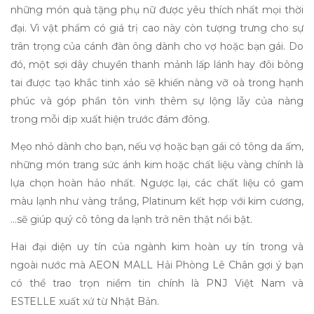
những món
quà tặng phụ nữ
được yêu thích nhất mọi thời
đại. Vì vật phẩm có giá trị cao này còn tượng trưng cho sự
trân trọng của cánh đàn ông dành cho vợ hoặc bạn gái. Do
đó, một sợi dây chuyền thanh mảnh lấp lánh hay đôi bông
tai được tạo khắc tinh xảo sẽ khiến nàng vỡ oà trong hạnh
phúc và góp phần tôn vinh thêm sự lộng lẫy của nàng
trong mỗi dịp xuất hiện trước đám đông.
Mẹo nhỏ dành cho bạn, nếu vợ hoặc bạn gái có tông da ấm,
những món trang sức ánh kim hoặc chất liệu vàng chính là
lựa chọn hoàn hảo nhất. Ngược lại, các chất liệu có gam
màu lạnh như vàng trắng, Platinum kết hợp với kim cương,
…sẽ giúp quý cô tông da lạnh trở nên thật nổi bật.
Hai đại diện uy tín của ngành kim hoàn uy tín trong và
ngoài nước mà AEON MALL Hải Phòng Lê Chân gợi ý bạn
có thể trao trọn niềm tin chính là PNJ Việt Nam và
ESTELLE xuất xứ từ Nhật Bản.