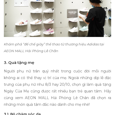
Khám phá “đế chế giày” thể thao từ thương hiệu Adidas tại
AEON MALL Hải Phòng Lê Chân
3. Quà tặng mẹ
Người phụ nữ trân quý nhất trong cuộc đời mỗi người
không ai có thể thay vị trí của mẹ. Ngoài những dịp lễ đặc
trưng của phụ nữ như 8/3 hay 20/10, chọn gì làm
quà tặng
Ngày Của Mẹ
cũng được rất nhiều bạn trẻ quan tâm. Hãy
cùng xem AEON MALL Hải Phòng Lê Chân đã chọn ra
những món quà tâm đắc nào dành cho mẹ nhé!
3.1. Bộ chăm sóc da