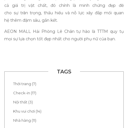
cả giá trị vật chất,
đó chính là minh chứng đẹp đẽ
cho
sự
trân trọng,
thấu hiểu và nỗ lực xây đắp mối quan
hệ
thêm đậm sâu
, gắn kết.
AEON MALL Hải Phòng Lê Chân tự hào là TTTM
quy tụ
mọi
sự
lựa chọn tốt đẹp nhất
cho
người phụ nữ của bạn.
TAGS
Thời trang (7)
Check-in (17)
Nội thất (3)
Khu vui chơi (14)
Nhà hàng (11)