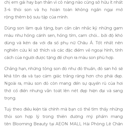
chị em gái hay bạn thân vì cô nàng nào cũng sở hữu ít nhất
3-4 thỏi son và họ hoàn toàn không ngần ngại mở
rộng
thêm bộ sưu tập của mình.
Dùng son làm quà tặng, bạn cần cân nhắc kỹ những gam
màu như hồng cánh sen, hồng tím, cam chói… bởi độ khó
dùng và kén da với đa số phụ nữ Châu Á. Tốt nhất nên
nghiên cứu kĩ sở thích và các đặc điểm về ngoại hình, tính
cách của người được tặng để chọn ra màu son phù hợp.
Chẳng hạn, những tông son đỏ như đỏ thuần, đỏ san hô sẽ
khá tôn da và tạo cảm giác trắng răng hơn cho phái đẹp.
Ngoài ra, màu son đỏ còn mang đến sự quyến rũ của hơi
thở cổ điển nhưng vẫn toát lên nét đẹp hiện đại và sang
trọng.
Tuỳ theo điều kiện tài chính mà bạn có thể tìm thấy những
thỏi son hợp lý trong thiên đường mỹ phẩm mang
tên
Blooming Beauty
tại AEON MALL Hải Phòng Lê Chân