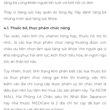
tặng bà
cũng khiến người lớn tuổi vơi bớt nỗi cô đơn.
Thay vì trang sức hay quần áo lộng lẫy, hãy dành tặng bà
những món
quà tặng sức khỏe
.
4.1. Thuốc bổ
, thực phẩm chức năng
T
ảo xoắn, nấm linh chi, vitamin tổng hợp, thuốc hỗ trợ trí
nhớ…
l
à các loại thực phẩm chức năng
thường được con
cháu ưu tiên chọn làm
quà tặng sức khỏe cho người già
vì
khả năng phục hồi sinh lực, kích thích tiêu hóa
,
ăn ngon ngủ
tốt
,
an thần bổ não.
Tuy nhiên,
trước
tình trạng
khó phân biệt các loại
thuốc bổ
và thực phẩm chức năng
giả trên thị trường,
việc tìm
kiếm
các
địa chỉ cung cấp dược phẩm uy tín chắc chắn là
điều bạn
nên lưu tâm khi mua các sản phẩm này
.
Tại
AEON
MALL Hải Phòng Lê Chân
,
siêu thị Nhật Bản Japana.vn
hay
nhà thuốc
MEDiCare
là 2 địa chỉ tin cậy
để
bạn có
thể
an tâm tuyệt đối
khi
mua hàng.