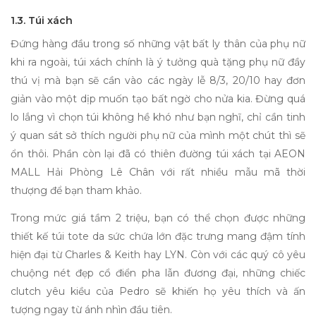
1.3. Túi xách
Đứng hàng đầu trong số những vật bất ly thân của phụ nữ
khi ra ngoài, túi xách chính là ý tưởng
quà tặng phụ nữ
đầy
thú vị mà bạn sẽ cần vào các ngày lễ 8/3, 20/10 hay đơn
giản vào một dịp muốn tạo bất ngờ cho nửa kia. Đừng quá
lo lắng vì chọn túi không hề khó như bạn nghĩ, chỉ cần tinh
ý quan sát sở thích người phụ nữ của mình một chút thì sẽ
ổn thôi. Phần còn lại đã có thiên đường túi xách tại AEON
MALL Hải Phòng Lê Chân với rất nhiều mẫu mã thời
thượng
để
bạn tham khảo.
Trong mức giá tầm 2 triệu, bạn có thể chọn được những
thiết kế túi tote da sức chứa lớn đặc trưng mang đậm tính
hiện đại từ Charles & Keith hay LYN. Còn với các quý cô yêu
chuộng nét đẹp cổ điển pha lẫn đương đại, những chiếc
clutch yêu kiều của Pedro sẽ khiến họ yêu thích và ấn
tượng ngay từ ánh nhìn đầu tiên.