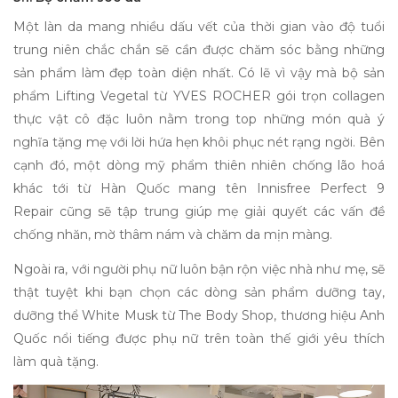
Một làn da mang nhiều dấu vết của thời gian vào độ tuổi
trung niên chắc chắn sẽ cần được chăm sóc bằng những
sản phẩm làm đẹp toàn diện nhất. Có lẽ vì vậy mà bộ sản
phẩm Lifting Vegetal từ YVES ROCHER gói trọn collagen
thực vật cô đặc luôn nằm trong top
những món quà ý
nghĩa tặng mẹ
với lời hứa hẹn khôi phục nét rạng ngời. Bên
cạnh đó, một dòng mỹ phẩm thiên nhiên chống lão hoá
khác tới từ Hàn Quốc mang tên
Innisfree Perfect 9
Repair
cũng sẽ tập trung giúp mẹ giải quyết các vấn đề
chống nhăn, mờ thâm nám và chăm da mịn màng.
Ngoài ra, với người phụ nữ luôn bận rộn việc nhà như mẹ, sẽ
thật tuyệt khi bạn chọn các dòng sản phẩm dưỡng tay,
dưỡng thể White Musk từ The Body Shop, thương hiệu Anh
Quốc nổi tiếng được phụ nữ trên toàn thế giới yêu thích
làm quà tặng.