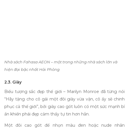
Nhà sách Fahasa AEON – một trong những nhà sách lớn và
hiện đại bậc nhất Hải Phòng
2.3. Giày
Biểu tượng sắc đẹp thế giới – Marilyn Monroe đã từng nói
“Hãy tặng cho cô gái một đôi giày vừa vặn, cô ấy sẽ chinh
phục cả thế giới”, bởi giày cao gót luôn có một sức mạnh bí
ẩn khiến phái đẹp cảm thấy tự tin hơn hẳn.
Một đôi cao gót đế nhọn màu đen hoặc nude nhân